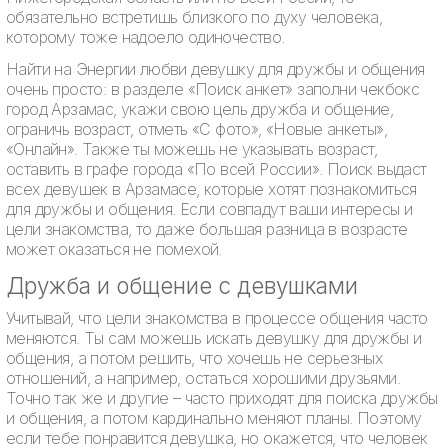
обязательно встретишь близкого по духу человека,
которому тоже надоело одиночество.
Найти на Энергии любви девушку для дружбы и общения
очень просто: в разделе «Поиск анкет» заполни чекбокс
город Арзамас, укажи свою цель дружба и общение,
ограничь возраст, отметь «С фото», «Новые анкеты»,
«Онлайн». Также ты можешь не указывать возраст,
оставить в графе города «По всей России». Поиск выдаст
всех девушек в Арзамасе, которые хотят познакомиться
для дружбы и общения. Если совпадут ваши интересы и
цели знакомства, то даже большая разница в возрасте
может оказаться не помехой.
Дружба и общение с девушками
Учитывай, что цели знакомства в процессе общения часто
меняются. Ты сам можешь искать девушку для дружбы и
общения, а потом решить, что хочешь не серьезных
отношений, а например, остаться хорошими друзьями.
Точно так же и другие – часто приходят для поиска дружбы
и общения, а потом кардинально меняют планы. Поэтому
если тебе понравится девушка, но окажется, что человек