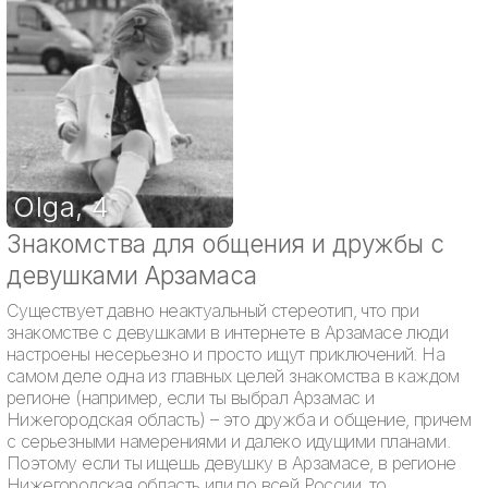
Olga
,
4
Знакомства для общения и дружбы с
девушками Арзамаса
Существует давно неактуальный стереотип, что при
знакомстве с девушками в интернете в Арзамасе люди
настроены несерьезно и просто ищут приключений. На
самом деле одна из главных целей знакомства в каждом
регионе (например, если ты выбрал Арзамас и
Нижегородская область) – это дружба и общение, причем
с серьезными намерениями и далеко идущими планами.
Поэтому если ты ищешь девушку в Арзамасе, в регионе
Нижегородская область или по всей России, то