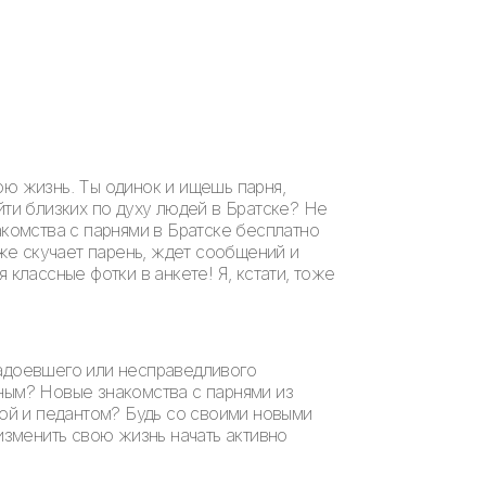
ою жизнь. Ты одинок и ищешь парня,
йти близких по духу людей в Братске? Не
акомства с парнями в Братске бесплатно
 же скучает парень, ждет сообщений и
 классные фотки в анкете! Я, кстати, тоже
надоевшего или несправедливого
нным? Новые знакомства с парнями из
дой и педантом? Будь со своими новыми
 изменить свою жизнь начать активно