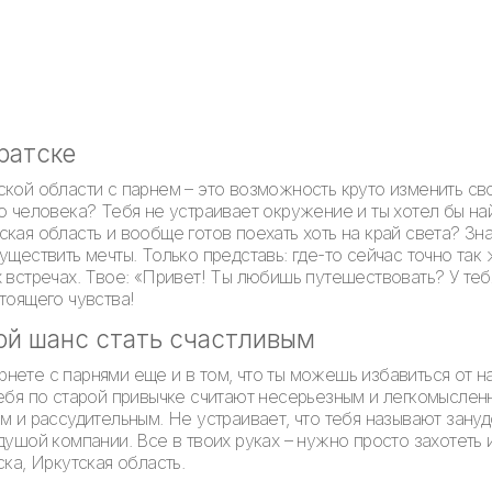
ратске
ской области с парнем – это возможность круто изменить св
о человека? Тебя не устраивает окружение и ты хотел бы на
кая область и вообще готов поехать хоть на край света? Зн
уществить мечты. Только представь: где-то сейчас точно так
 встречах. Твое: «Привет! Ты любишь путешествовать? У тебя
тоящего чувства!
ой шанс стать счастливым
нете с парнями еще и в том, что ты можешь избавиться от 
тебя по старой привычке считают несерьезным и легкомысле
м и рассудительным. Не устраивает, что тебя называют зану
душой компании. Все в твоих руках – нужно просто захотеть
ка, Иркутская область.