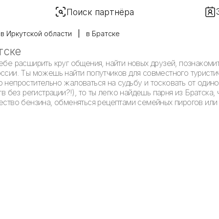
Поиск партнёра
в Иркутской области
в Братске
тске
ебе расширить круг общения, найти новых друзей, познакоми
оссии. Ты можешь найти попутчиков для совместного туристи
 непростительно жаловаться на судьбу и тосковать от одиноч
тв без регистрации?!), то ты легко найдешь парня из Братска,
чество бензина, обменяться рецептами семейных пирогов или