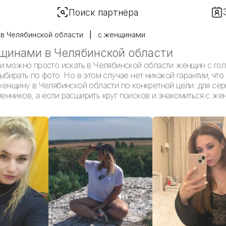
Поиск партнёра
в Челябинской области
с женщинами
щинами в Челябинской области
и можно просто искать в Челябинской области женщин с гол
бирать по фото. Но в этом случае нет никакой гарантии, что
женщину в Челябинской области по конкретной цели: для се
нников, а если расширить круг поисков и знакомиться с же