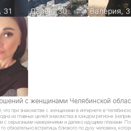
,
31
Дарья
,
30
Валерия
,
3
ношений с женщинами Челябинской обла
, что при знакомстве с женщинами в интернете в Челябинск
одна из главных целей знакомства в каждом регионе (наприм
чем с серьезными намерениями и далеко идущими планами. П
 то обязательно встретишь близкого по духу человека, кото