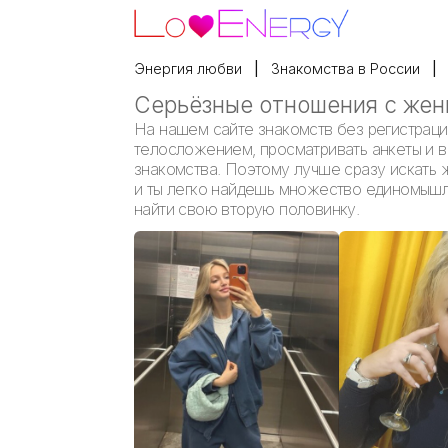
Энергия любви
Знакомства в России
Серьёзные отношения с жен
На нашем сайте знакомств без регистраци
телосложением, просматривать анкеты и вы
знакомства. Поэтому лучше сразу искать 
и ты легко найдешь множество единомышле
найти свою вторую половинку.