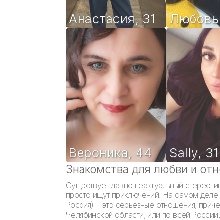
Анастасия
,
31
Любовь
Вероника
,
44
Sally
,
31
Знакомства для любви и от
Существует давно неактуальный стереотип
просто ищут приключений. На самом деле 
Россия) – это серьёзные отношения, при
Челябинской области, или по всей России,