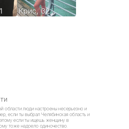
1
Крис
,
32
сти
ой области люди настроены несерьезно и
ер, если ты выбрал Челябинская область и
оэтому если ты ищешь женщину в
рому тоже надоело одиночество.