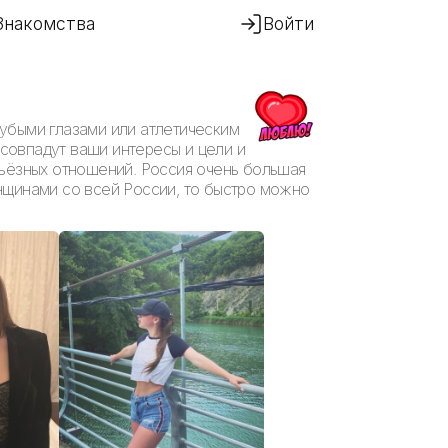
Знакомства
Войти
убыми глазами или атлетическим
 совпадут ваши интересы и цели и
рьёзных отношений. Россия очень большая
нщинами со всей России, то быстро можно