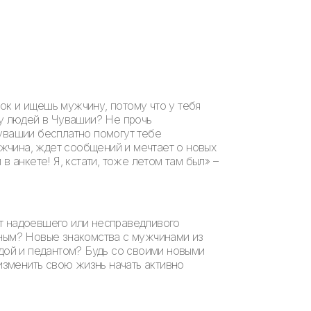
ок и ищешь мужчину, потому что у тебя
ху людей в Чувашии? Не прочь
Чувашии бесплатно помогут тебе
мужчина, ждет сообщений и мечтает о новых
 анкете! Я, кстати, тоже летом там был» –
от надоевшего или несправедливого
нным? Новые знакомства с мужчинами из
удой и педантом? Будь со своими новыми
 изменить свою жизнь начать активно