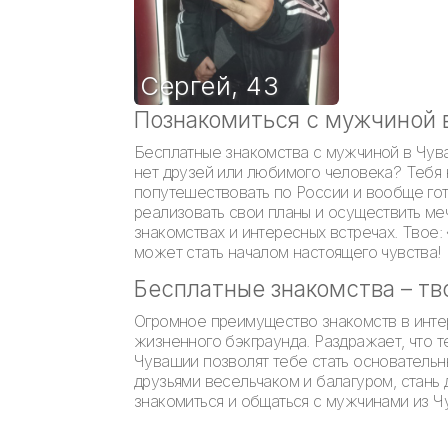
Сергей
,
43
Познакомиться с мужчиной 
Бесплатные знакомства с мужчиной в Чува
нет друзей или любимого человека? Тебя 
попутешествовать по России и вообще гот
реализовать свои планы и осуществить меч
знакомствах и интересных встречах. Твое:
может стать началом настоящего чувства!
Бесплатные знакомства – тв
Огромное преимущество знакомств в интер
жизненного бэкграунда. Раздражает, что 
Чувашии позволят тебе стать основательн
друзьями весельчаком и балагуром, стань 
знакомиться и общаться с мужчинами из Ч