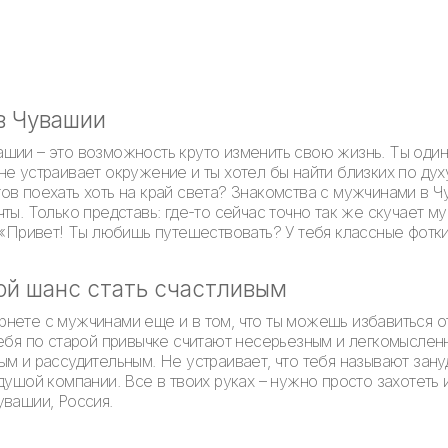
в Чувашии
шии – это возможность круто изменить свою жизнь. Ты один
не устраивает окружение и ты хотел бы найти близких по ду
ов поехать хоть на край света? Знакомства с мужчинами в 
ты. Только представь: где-то сейчас точно так же скучает 
 «Привет! Ты любишь путешествовать? У тебя классные фотки в
ой шанс стать счастливым
нете с мужчинами еще и в том, что ты можешь избавиться 
тебя по старой привычке считают несерьезным и легкомысле
ым и рассудительным. Не устраивает, что тебя называют зан
душой компании. Все в твоих руках – нужно просто захотеть
увашии, Россия.