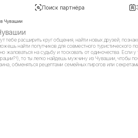
Поиск партнёра
в Чувашии
Чувашии
т тебе расширить круг общения, найти новых друзей, позна
можешь найти попутчиков для совместного туристического п
о жаловаться на судьбу и тосковать от одиночества. Если у т
трации?!), то ты легко найдешь мужчину из Чувашии, чтобы п
нзина, обменяться рецептами семейных пирогов или секретам