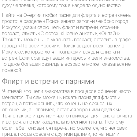
духу человека, которому тоже надоело одиночество.
Найти на Энергии любви парня для флирта и встреч очень
просто: в разделе «Поиск анкет» заполни чекбокс город
Иркутск, укажи свою цель флирт и встречи, ограничь
возраст, отметь «С фото», «Новые анкеты», «Онлайн».
Также ты можешь не указывать возраст, оставить в графе
города «По всей России». Поиск выдаст всех парней в
Иркутске, которые хотят познакомиться для флирта и
встреч. Если совпадут ваши интересы и цели знакомства,
то даже большая разница в возрасте может оказаться не
помехой.
Флирт и встречи с парнями
Учитывай, что цели знакомства в процессе общения часто
меняются. Ты сам можешь искать парня для флирта и
встреч, а потом решить, что хочешь не серьезных
отношений, а например, остаться хорошими друзьями.
Точно так же и другие – часто приходят для поиска флирта
и встреч, а потом кардинально меняют планы. Поэтому
если тебе понравится парень, но окажется, что человек
пришел сюда совсем с другими целями, то напиши и