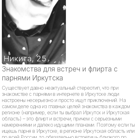
Никита
,
25
Знакомства для встреч и флирта с
парнями Иркутска
Существует давно неактуальный стереотип, что при
знакомстве с парнями в интернете в Иркутске люди
настроены несерьезно и просто ищут приключений. На
самом деле одна из главных целей знакомства в каждом
регионе (например, если ты выбрал Иркутск и Иркутская
область) – это флирт и встречи, причем с серьезными
намерениями и далеко идущими планами. Поэтому если ты
ищешь парня в Иркутске, в регионе Иркутская область или
по всей России, то обязательно встретишь близкого по