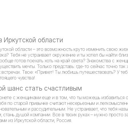
в Иркутской области
тской области – это возможность круто изменить свою жиз
ека? Тебя не устраивает окружение и ты хотел бы найти бли
ообще готов поехать хоть на край света? Знакомства с жен
уществить мечты. Только представь: где-то сейчас точно та
 встречах. Твое: «Привет! Ты любишь путешествовать? У тебя
тоящего чувства!
ой шанс стать счастливым
рнете с женщинами еще и в том, что ты можешь избавиться 
тебя по старой привычке считают несерьезным и легкомысле
новательным и рассудительным. Не устраивает, что тебя наз
 стань душой компании. Все в твоих руках – нужно просто з
ами из Иркутской области, Россия.