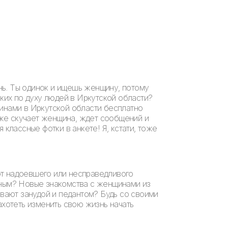
нь. Ты одинок и ищешь женщину, потому
зких по духу людей в Иркутской области?
щинами в Иркутской области бесплатно
к же скучает женщина, ждет сообщений и
 классные фотки в анкете! Я, кстати, тоже
от надоевшего или несправедливого
нным? Новые знакомства с женщинами из
ывают занудой и педантом? Будь со своими
ахотеть изменить свою жизнь начать