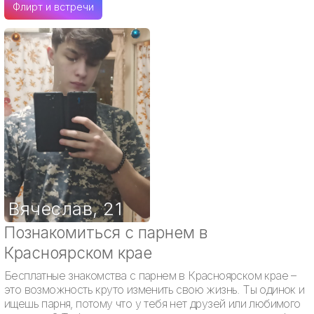
Флирт и встречи
Вячеслав
,
21
Познакомиться с парнем в
Красноярском крае
Бесплатные знакомства с парнем в Красноярском крае –
это возможность круто изменить свою жизнь. Ты одинок и
ищешь парня, потому что у тебя нет друзей или любимого