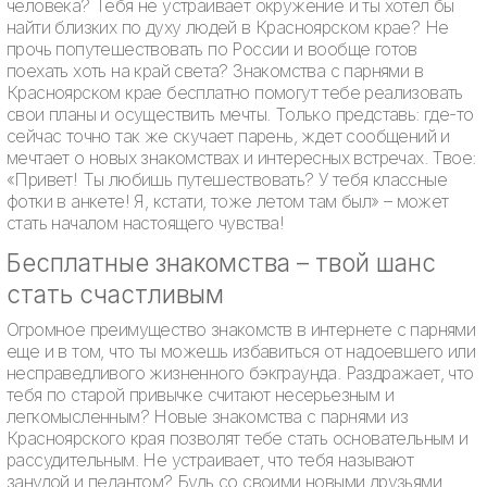
человека? Тебя не устраивает окружение и ты хотел бы
найти близких по духу людей в Красноярском крае? Не
прочь попутешествовать по России и вообще готов
поехать хоть на край света? Знакомства с парнями в
Красноярском крае бесплатно помогут тебе реализовать
свои планы и осуществить мечты. Только представь: где-то
сейчас точно так же скучает парень, ждет сообщений и
мечтает о новых знакомствах и интересных встречах. Твое:
«Привет! Ты любишь путешествовать? У тебя классные
фотки в анкете! Я, кстати, тоже летом там был» – может
стать началом настоящего чувства!
Бесплатные знакомства – твой шанс
стать счастливым
Огромное преимущество знакомств в интернете с парнями
еще и в том, что ты можешь избавиться от надоевшего или
несправедливого жизненного бэкграунда. Раздражает, что
тебя по старой привычке считают несерьезным и
легкомысленным? Новые знакомства с парнями из
Красноярского края позволят тебе стать основательным и
рассудительным. Не устраивает, что тебя называют
занудой и педантом? Будь со своими новыми друзьями