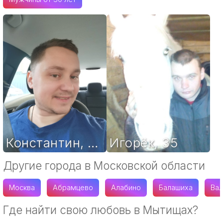
Константин
,
39
Игорёк
,
35
Другие города в Московской области
Москва
Абрамцево
Алабино
Балашиха
Ва
Где найти свою любовь в Мытищах?