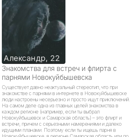
Александр
,
22
Знакомства для встреч и флирта с
парнями Новокуйбышевска
Существует давно неактуальный стереотип, что при
знакомстве с парнями в интернете в Новокуйбышевске
люди настроены несерьезно и просто ищут приключений.
На самом деле одна из главных целей знакомства в
каждом регионе (например, если ты выбрал
Новокуйбышевск и Самарская область) – это флирт и
встречи, причем с серьезными намерениями и далеко
идущими планами. Поэтому если ты ищешь парня в
Новокуйбышевске, в регионе Самарская область или по