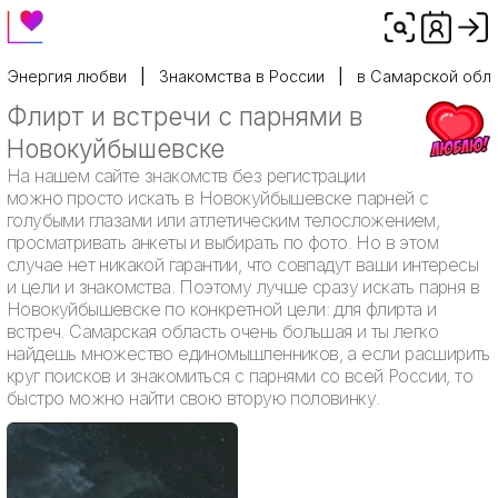
Энергия любви
Знакомства в России
в Самарской обл
Флирт и встречи с парнями в
Новокуйбышевске
На нашем сайте знакомств без регистрации
можно просто искать в Новокуйбышевске парней с
голубыми глазами или атлетическим телосложением,
просматривать анкеты и выбирать по фото. Но в этом
случае нет никакой гарантии, что совпадут ваши интересы
и цели и знакомства. Поэтому лучше сразу искать парня в
Новокуйбышевске по конкретной цели: для флирта и
встреч. Самарская область очень большая и ты легко
найдешь множество единомышленников, а если расширить
круг поисков и знакомиться с парнями со всей России, то
быстро можно найти свою вторую половинку.