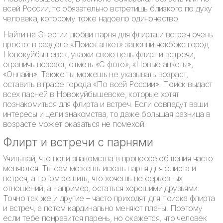
всей России, то обязательно встретишь близкого по духу
человека, которому тоже надоело одиночество.
Найти на Энергии любви парня для флирта и встреч очень
просто: в разделе «Поиск анкет» заполни чекбокс город
Новокуйбышевск, укажи свою цель флирт и встречи,
ограничь возраст, отметь «С фото», «Новые анкеты»,
«Онлайн». Также ты можешь не указывать возраст,
оставить в графе города «По всей России». Поиск выдаст
всех парней в Новокуйбышевске, которые хотят
познакомиться для флирта и встреч. Если совпадут ваши
интересы и цели знакомства, то даже большая разница в
возрасте может оказаться не помехой.
Флирт и встречи с парнями
Учитывай, что цели знакомства в процессе общения часто
меняются. Ты сам можешь искать парня для флирта и
встреч, а потом решить, что хочешь не серьезных
отношений, а например, остаться хорошими друзьями.
Точно так же и другие – часто приходят для поиска флирта
и встреч, а потом кардинально меняют планы. Поэтому
если тебе понравится парень, но окажется, что человек