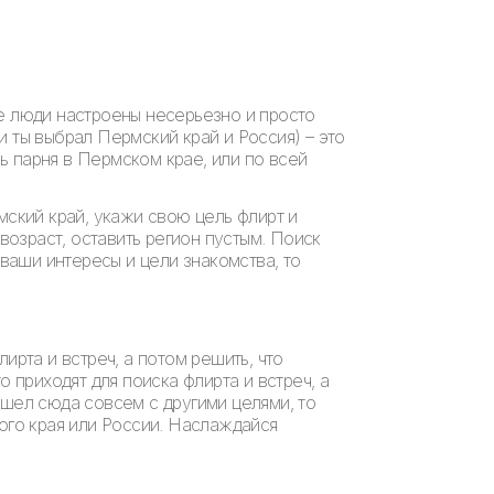
ае люди настроены несерьезно и просто
 ты выбрал Пермский край и Россия) – это
ь парня в Пермском крае, или по всей
мский край, укажи свою цель флирт и
возраст, оставить регион пустым. Поиск
 ваши интересы и цели знакомства, то
ирта и встреч, а потом решить, что
 приходят для поиска флирта и встреч, а
ишел сюда совсем с другими целями, то
кого края или России. Наслаждайся