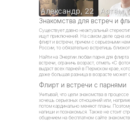
Александр
,
22
Артëм
,
Знакомства для встреч и фл
Существует давно неактуальный стереотип
ищут приключений. На самом деле одна из 
флирт и встречи, причем с серьезными на
России, то обязательно встретишь близко
Найти на Энергии любви парня для флирта 
встречи, ограничь возраст, отметь «С фот
выдаст всех парней в Пермском крае, кото
даже большая разница в возрасте может о
Флирт и встречи с парнями
Учитывай, что цели знакомства в процессе
хочешь серьезных отношений или, например
потом кардинально меняют планы. Поэтому
напиши и познакомься. Также не стоит ст
общением на бесплатном сайте знакомств 