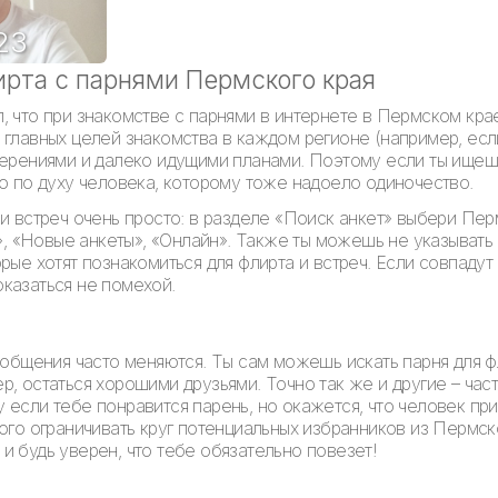
23
ирта с парнями Пермского края
, что при знакомстве с парнями в интернете в Пермском кр
главных целей знакомства в каждом регионе (например, если
мерениями и далеко идущими планами. Поэтому если ты ищеш
го по духу человека, которому тоже надоело одиночество.
и встреч очень просто: в разделе «Поиск анкет» выбери Пер
о», «Новые анкеты», «Онлайн». Также ты можешь не указывать 
рые хотят познакомиться для флирта и встреч. Если совпадут
казаться не помехой.
 общения часто меняются. Ты сам можешь искать парня для фл
, остаться хорошими друзьями. Точно так же и другие – часто
 если тебе понравится парень, но окажется, что человек пр
рого ограничивать круг потенциальных избранников из Пермс
и будь уверен, что тебе обязательно повезет!