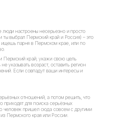
ае люди настроены несерьезно и просто
 ты выбрал Пермский край и Россия) – это
 ищешь парня в Пермском крае, или по
во.
ри Пермский край, укажи свою цель
не указывать возраст, оставить регион
шений. Если совпадут ваши интересы и
ерьёзных отношений, а потом решить, что
то приходят для поиска серьёзных
то человек пришел сюда совсем с другими
 из Пермского края или России.