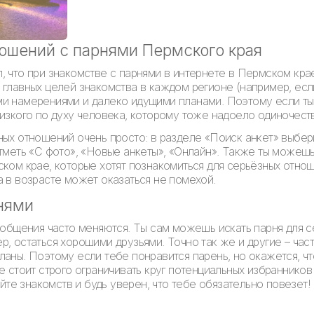
ошений с парнями Пермского края
, что при знакомстве с парнями в интернете в Пермском кр
главных целей знакомства в каждом регионе (например, если
ми намерениями и далеко идущими планами. Поэтому если ты
лизкого по духу человека, которому тоже надоело одиночест
ных отношений очень просто: в разделе «Поиск анкет» выбе
тметь «С фото», «Новые анкеты», «Онлайн». Также ты можешь 
ском крае, которые хотят познакомиться для серьёзных отно
а в возрасте может оказаться не помехой.
нями
 общения часто меняются. Ты сам можешь искать парня для с
, остаться хорошими друзьями. Точно так же и другие – час
ланы. Поэтому если тебе понравится парень, но окажется, ч
е стоит строго ограничивать круг потенциальных избранников
е знакомств и будь уверен, что тебе обязательно повезет!