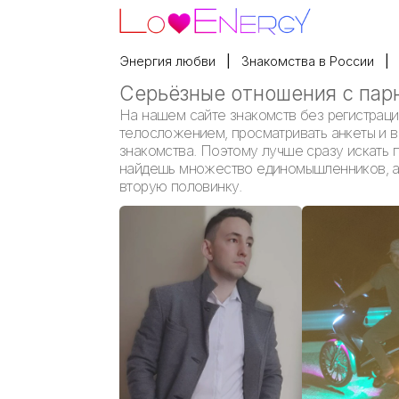
Энергия любви
Знакомства в России
Серьёзные отношения с пар
На нашем сайте знакомств без регистраци
телосложением, просматривать анкеты и вы
знакомства. Поэтому лучше сразу искать п
найдешь множество единомышленников, а е
вторую половинку.