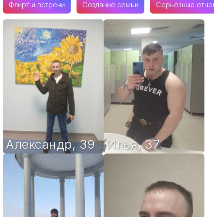
Флирт и встречи
Создание семьи
Серьёзные отно
Александр
,
39
Илья
,
37