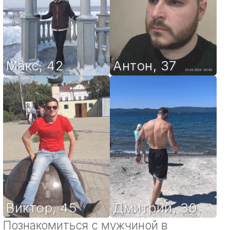
Макс
,
42
Антон
,
37
Виктор
,
45
Дмитрий
,
30
Познакомиться с мужчиной в