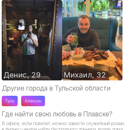
Денис
,
29
Михаил
,
32
Другие города в Тульской области
Тула
Алексин
Где найти свою любовь в Плавске?
В офисе, если повезет, можно завести служебный роман,
в фитнес-центре найти бесплатного тренера, возле дома