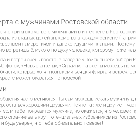
ирта с мужчинами Ростовской области
, что при знакомстве с мужчинами в интернете в Ростовско
одна из главных целей знакомства в каждом регионе (наприм
 серьезными намерениями и далеко идущими планами. Поэтом
ьно встретишь близкого по духу человека, которому тоже на
та и встреч очень просто: в разделе «Поиск анкет» выбери 
 «С фото», «Новые анкеты», «Онлайн». Также ты можешь не ук
ласти, которые хотят познакомиться для флирта и встреч. Е
озрасте может оказаться не помехой.
ми
 общения часто меняются. Ты сам можешь искать мужчину для 
, остаться хорошими друзьями. Точно так же и другие – часто
 если тебе понравится мужчина, но окажется, что человек п
рого ограничивать круг потенциальных избранников из Росто
и будь уверен, что тебе обязательно повезет!