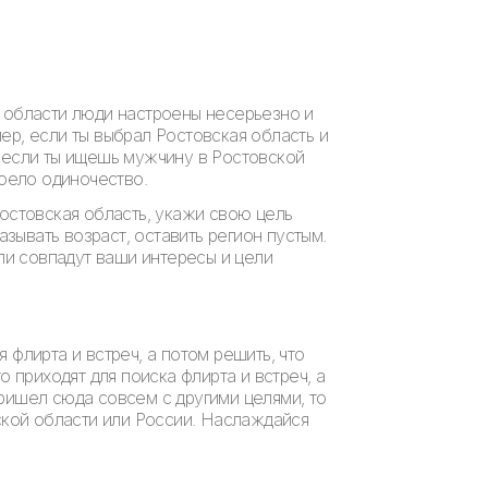
й области люди настроены несерьезно и
ер, если ты выбрал Ростовская область и
у если ты ищешь мужчину в Ростовской
доело одиночество.
Ростовская область, укажи свою цель
азывать возраст, оставить регион пустым.
сли совпадут ваши интересы и цели
флирта и встреч, а потом решить, что
 приходят для поиска флирта и встреч, а
ришел сюда совсем с другими целями, то
вской области или России. Наслаждайся