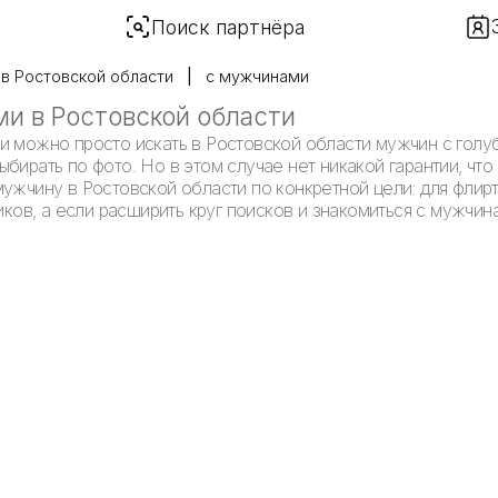
Поиск партнёра
в Ростовской области
с мужчинами
ми в Ростовской области
и можно просто искать в Ростовской области мужчин с голу
бирать по фото. Но в этом случае нет никакой гарантии, что
ужчину в Ростовской области по конкретной цели: для флирт
в, а если расширить круг поисков и знакомиться с мужчин