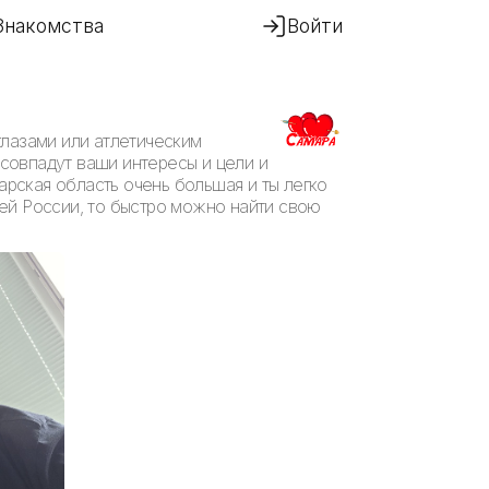
Знакомства
Войти
глазами или атлетическим
 совпадут ваши интересы и цели и
арская область очень большая и ты легко
ей России, то быстро можно найти свою