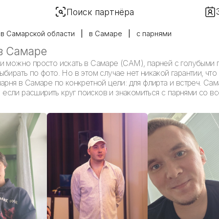
Поиск партнёра
в Самарской области
в Самаре
с парнями
в Самаре
и можно просто искать в Самаре (САМ), парней с голубыми 
бирать по фото. Но в этом случае нет никакой гарантии, что
арня в Самаре по конкретной цели: для флирта и встреч. Сам
сли расширить круг поисков и знакомиться с парнями со вс