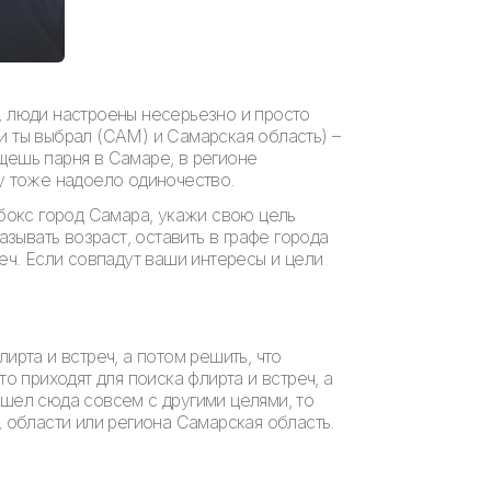
, люди настроены несерьезно и просто
и ты выбрал (САМ) и Самарская область) –
щешь парня в Самаре, в регионе
му тоже надоело одиночество.
кбокс город Самара, укажи свою цель
азывать возраст, оставить в графе города
еч. Если совпадут ваши интересы и цели
ирта и встреч, а потом решить, что
о приходят для поиска флирта и встреч, а
ишел сюда совсем с другими целями, то
, области или региона Самарская область.