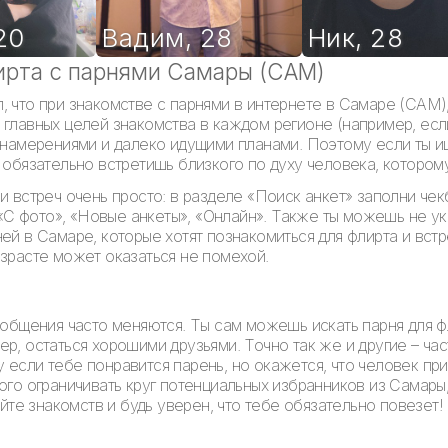
20
Вадим
,
28
Ник
,
28
ирта с парнями Самары (САМ)
, что при знакомстве с парнями в интернете в Самаре (САМ)
 главных целей знакомства в каждом регионе (например, есл
и намерениями и далеко идущими планами. Поэтому если ты и
о обязательно встретишь близкого по духу человека, которо
и встреч очень просто: в разделе «Поиск анкет» заполни че
 «С фото», «Новые анкеты», «Онлайн». Также ты можешь не ук
ей в Самаре, которые хотят познакомиться для флирта и встр
озрасте может оказаться не помехой.
 общения часто меняются. Ты сам можешь искать парня для фл
р, остаться хорошими друзьями. Точно так же и другие – част
 если тебе понравится парень, но окажется, что человек пр
ого ограничивать круг потенциальных избранников из Самары
е знакомств и будь уверен, что тебе обязательно повезет!