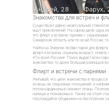
Андрей
,
28
Фарух
,
Знакомства для встреч и фл
Существует давно неактуальный стереотип
ищут приключений. На самом деле одна из
это флирт и встречи, причем с серьезным
Самарская область или по всей России, т
Найти на Энергии любви парня для флирта 
флирт и встречи, ограничь возраст, отметь
«По всей России». Поиск выдаст всех парн
знакомства, то даже большая разница в в
Флирт и встречи с парнями
Учитывай, что цели знакомства в процессе
хочешь не серьезных отношений, а наприме
потом кардинально меняют планы. Поэтому
напиши и познакомься. Также не стоит стр
Наслаждайся общением на бесплатном сайт