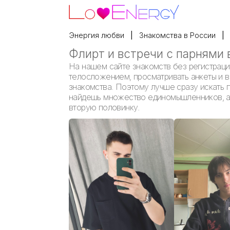
Энергия любви
Знакомства в России
Флирт и встречи с парнями 
На нашем сайте знакомств без регистраци
телосложением, просматривать анкеты и вы
знакомства. Поэтому лучше сразу искать п
найдешь множество единомышленников, а е
вторую половинку.