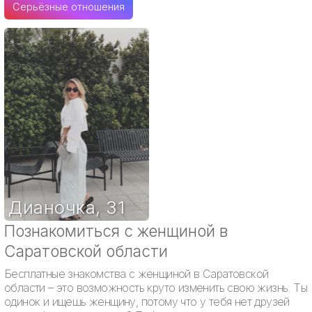
Серьёзные отношения
Дианочка
,
31
Познакомиться с женщиной в
Саратовской области
Бесплатные знакомства с женщиной в Саратовской
области – это возможность круто изменить свою жизнь. Ты
одинок и ищешь женщину, потому что у тебя нет друзей