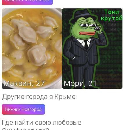
Маквин
,
27
Мори
,
21
Другие города в Крыме
Нижний Новгород
Где найти свою любовь в