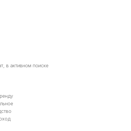
т, в активном поиске
аренду
альное
дство
доход