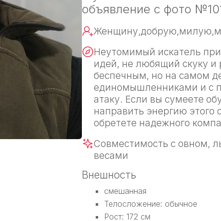
объявление с фото №10
Женщину,добрую,милую,му
Неутомимый искатель при
идей, не любящий скуку и
беспечным, но на самом д
единомышленниками и с п
атаку. Если вы сумеете об
направить энергию этого 
обретете надежного компа
Совместимость с овном, л
весами
Внешность
смешанная
Телосложение: обычное
Рост: 172 см