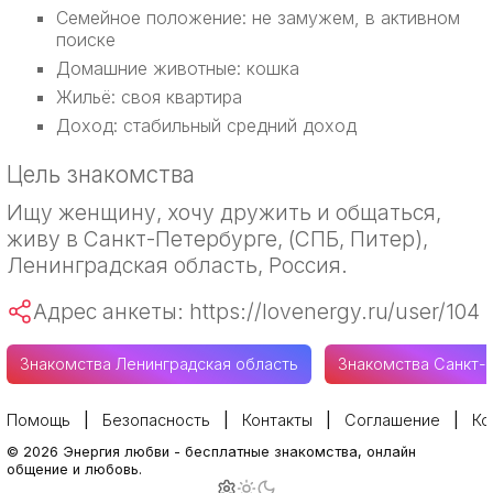
Семейное положение: не замужем, в активном
поиске
Домашние животные: кошка
Жильё: своя квартира
Доход: стабильный средний доход
Цель знакомства
Ищу женщину, хочу дружить и общаться,
живу в Санкт-Петербурге, (СПБ, Питер),
Ленинградская область, Россия.
Адрес анкеты: https://lovenergy.ru/user/104
Знакомства Ленинградская область
Знакомства Санкт-
Помощь
Безопасность
Контакты
Соглашение
Ко
©
2026
Энергия любви
-
бесплатные знакомства, онлайн
общение и любовь.