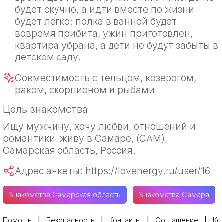
будет скучно, а идти вместе по жизни
будет легко: полка в ванной будет
вовремя прибита, ужин приготовлен,
квартира убрана, а дети не будут забыты в
детском саду.
Совместимость с тельцом, козерогом,
раком, скорпионом и рыбами
Цель знакомства
Ищу мужчину, хочу любви, отношений и
романтики, живу в Самаре, (САМ),
Самарская область, Россия.
Адрес анкеты: https://lovenergy.ru/user/16
Знакомства Самарская область
Знакомства Самара
Помощь
Безопасность
Контакты
Соглашение
Ко