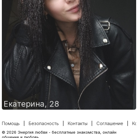
Екатерина
,
28
Помощь
Безопасность
Контакты
Соглашение
Ко
©
2026
Энергия любви
-
бесплатные знакомства, онлайн
общение и любовь.