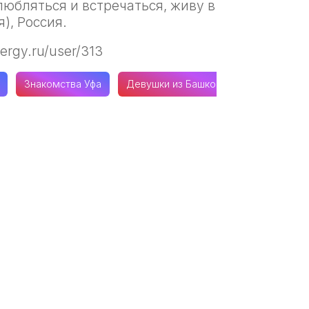
любляться и встречаться, живу в
), Россия.
ergy.ru/user/313
Знакомства Уфа
Девушки из Башкортостана (Башкири