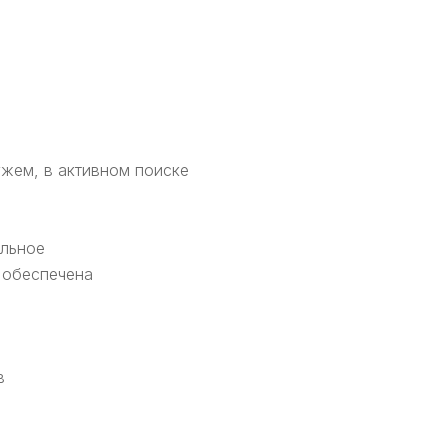
жем, в активном поиске
альное
 обеспечена
в