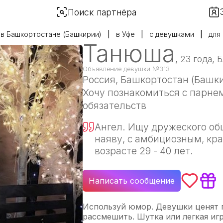
Поиск партнёра
в Башкортостане (Башкирии)
в Уфе
с девушками
для
Танюша
, 23 года, 
Объявление девушки №313
Россия
, Башкортостан (Башки
Хочу познакомиться с парнем
обязательств
Ангел. Ищу дружеского об
наяву, с амбициозным, к
возрасте 29 - 40 лет.
Написать сообщение
Используй юмор. Девушки ценят п
рассмешить. Шутка или легкая игр