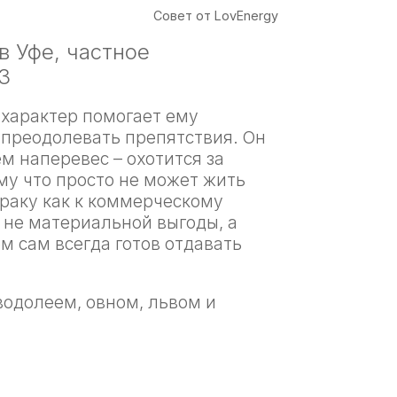
Совет от LovEnergy
в Уфе, частное
3
характер помогает ему
о преодолевать препятствия. Он
ем наперевес – охотится за
му что просто не может жить
браку как к коммерческому
 не материальной выгоды, а
м сам всегда готов отдавать
водолеем, овном, львом и