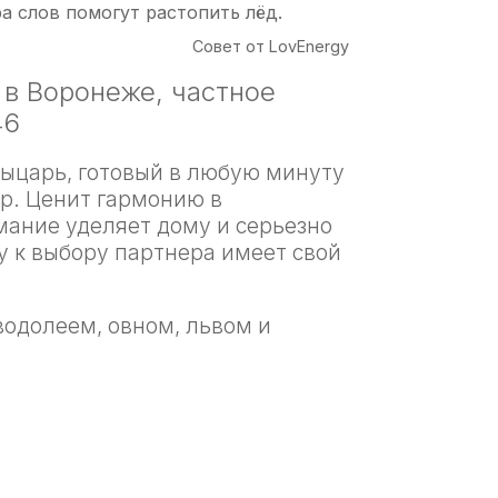
а слов помогут растопить лёд.
Совет от LovEnergy
в Воронеже, частное
46
ыцарь, готовый в любую минуту
ир. Ценит гармонию в
ание уделяет дому и серьезно
у к выбору партнера имеет свой
водолеем, овном, львом и