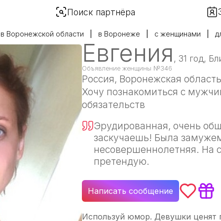
Поиск партнёра
в Воронежской области
в Воронеже
с женщинами
д
Евгения
, 31 год, Б
Объявление женщины №346
Россия
, Воронежская област
Хочу познакомиться с мужчин
обязательств
Эрудированная, очень общ
заскучаешь! Была замужем
несовершеннолетняя. На 
претендую.
Написать сообщение
Используй юмор. Девушки ценят п