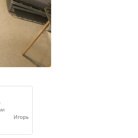
у
ми
Игорь