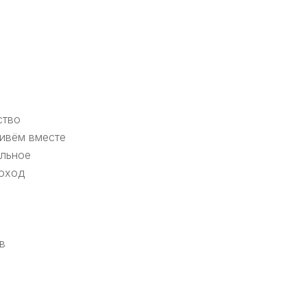
ство
ивём вместе
альное
доход
в