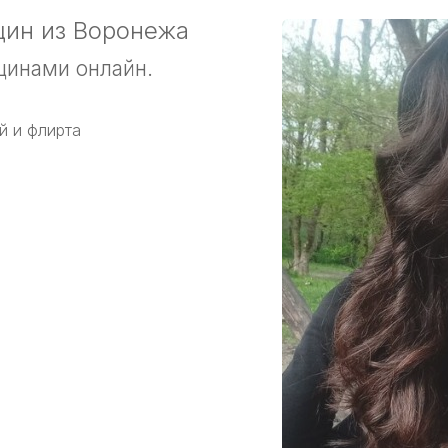
ин из Воронежа
щинами онлайн.
й и флирта