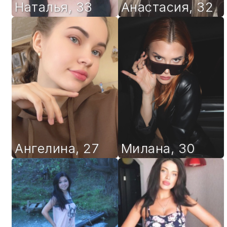
Наталья
,
33
Анастасия
,
32
Ангелина
,
27
Милана
,
30