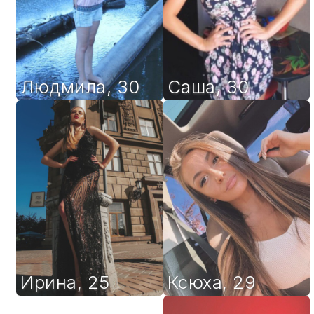
Людмила
,
30
Саша
,
30
Ирина
,
25
Ксюха
,
29