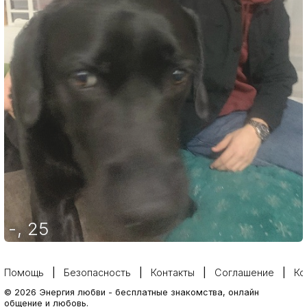
-
,
25
Помощь
Безопасность
Контакты
Соглашение
Ко
©
2026
Энергия любви
-
бесплатные знакомства, онлайн
общение и любовь.