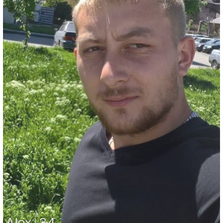
Alex
,
34