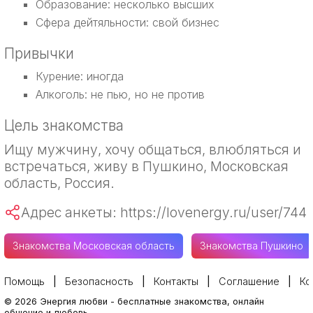
Образование: несколько высших
Сфера дейтяльности: свой бизнес
Привычки
Курение: иногда
Алкоголь: не пью, но не против
Цель знакомства
Ищу мужчину, хочу общаться, влюбляться и
встречаться, живу в Пушкино, Московская
область, Россия.
Адрес анкеты: https://lovenergy.ru/user/744
Знакомства Московская область
Знакомства Пушкино
Помощь
Безопасность
Контакты
Соглашение
Ко
©
2026
Энергия любви
-
бесплатные знакомства, онлайн
общение и любовь.