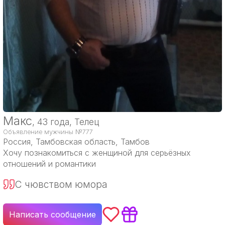
Макс
, 43 года, Телец
Объявление мужчины №777
Россия
, Тамбовская область, Тамбов
Хочу познакомиться с женщиной для серьёзных
отношений и романтики
С чювством юмора
Написать сообщение