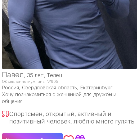
Павел
, 35 лет, Телец
Объявление мужчины №905
Россия
, Свердловская область, Екатеринбург
Хочу познакомиться с женщиной для дружбы и
общения
Спортсмен, открытый, активный и
позитивный человек, люблю много гулять