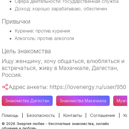
Сфера дейтяльности: государственная служба
Доход: хорошо зарабатываю, обеспечен
Привычки
Курение: против курения
Алкоголь: против алкоголя
Цель знакомства
Ищу женщину, хочу общаться, влюбляться и
встречаться, живу в Махачкале, Дагестан,
Россия.
Адрес анкеты: https://lovenergy.ru/user/950
Знакомства Дагестан
Знакомства Махачкала
Мужчи
Помощь
Безопасность
Контакты
Соглашение
Ко
©
2026
Энергия любви
-
бесплатные знакомства, онлайн
общение и любовь.