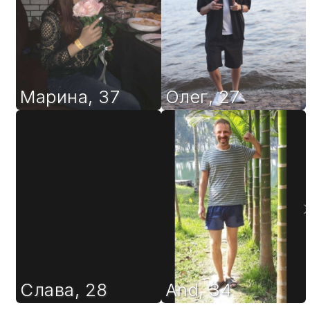
Марина
,
37
Олег
,
27
Слава
,
28
And
,
34