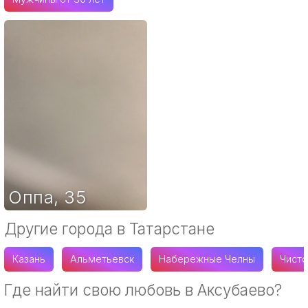
Оппа
,
35
Другие города в Татарстане
Казань
Альметьевск
Набережные Челны
Чист
Где найти свою любовь в Аксубаево?