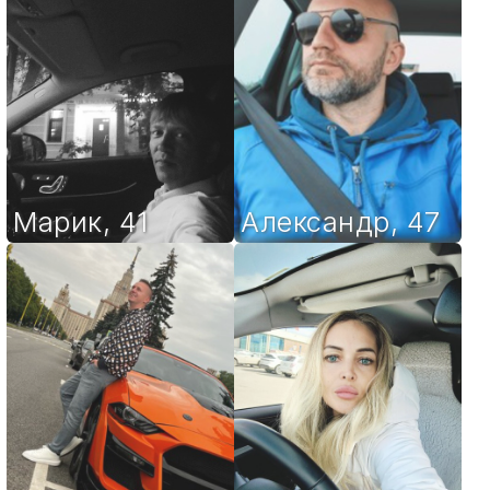
Марик
,
41
Александр
,
47