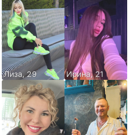
Лиза
,
29
Ирина
,
21