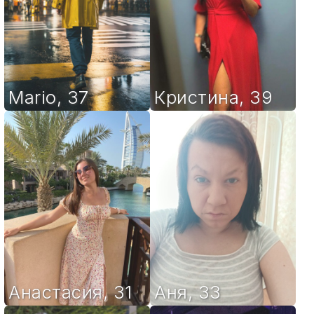
Mario
,
37
Кристина
,
39
Анастасия
,
31
Аня
,
33