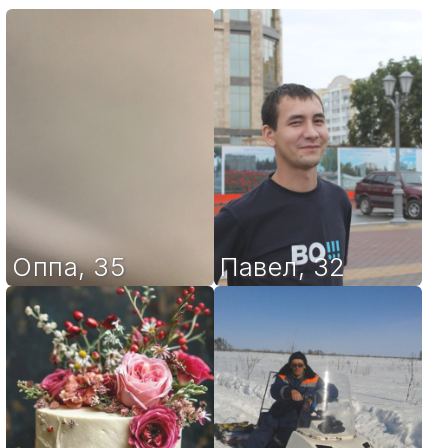
Оппа
,
35
Павел
,
32