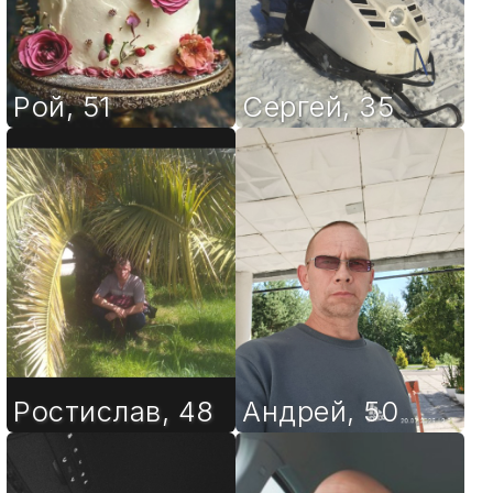
Рой
,
51
Сергей
,
35
Ростислав
,
48
Андрей
,
50