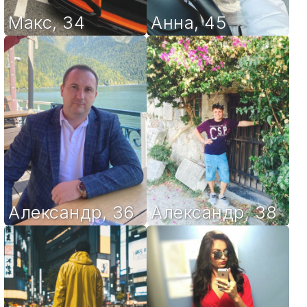
Макс
,
34
Анна
,
45
Александр
,
36
Александр
,
38