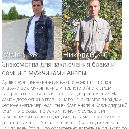
Victor
,
38
Николай
,
46
Знакомства для заключения брака и
семьи с мужчинами Анапы
Существует давно неактуальный стереотип, что при
знакомстве с мужчинами в интернете в Анапе люди
настроены несерьезно и просто ищут приключений. На
самом деле одна из главных целей знакомства в каждом
регионе (например, если ты выбрал Анапа и Краснодарский
край) – это создание семьи, причем с серьезными
намерениями и далеко идущими планами. Поэтому если ты
ищешь мужчину в Анапе, в регионе Краснодарский край
или по всей России, то обязательно встретишь близкого по