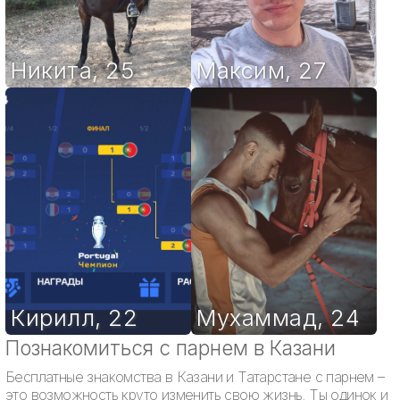
Никита
,
25
Максим
,
27
Кирилл
,
22
Мухаммад
,
24
Познакомиться с парнем в Казани
Бесплатные знакомства в Казани и Татарстане с парнем –
это возможность круто изменить свою жизнь. Ты одинок и