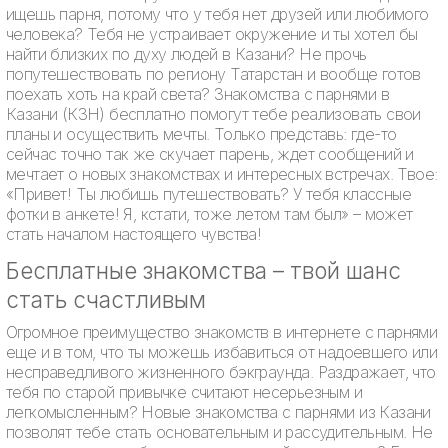
ищешь парня, потому что у тебя нет друзей или любимого
человека? Тебя не устраивает окружение и ты хотел бы
найти близких по духу людей в Казани? Не прочь
попутешествовать по региону Татарстан и вообще готов
поехать хоть на край света? Знакомства с парнями в
Казани (КЗН) бесплатно помогут тебе реализовать свои
планы и осуществить мечты. Только представь: где-то
сейчас точно так же скучает парень, ждет сообщений и
мечтает о новых знакомствах и интересных встречах. Твое:
«Привет! Ты любишь путешествовать? У тебя классные
фотки в анкете! Я, кстати, тоже летом там был» – может
стать началом настоящего чувства!
Бесплатные знакомства – твой шанс
стать счастливым
Огромное преимущество знакомств в интернете с парнями
еще и в том, что ты можешь избавиться от надоевшего или
несправедливого жизненного бэкграунда. Раздражает, что
тебя по старой привычке считают несерьезным и
легкомысленным? Новые знакомства с парнями из Казани
позволят тебе стать основательным и рассудительным. Не