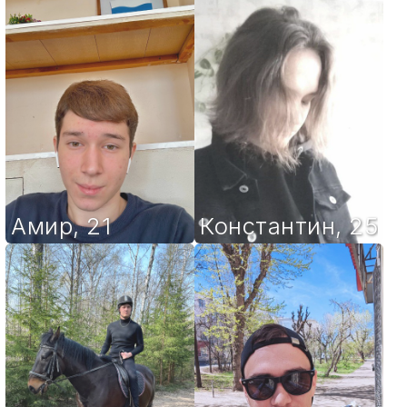
Амир
,
21
Константин
,
25