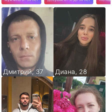
Дмитрий
,
37
Диана
,
28