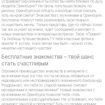
устраивает окружение и ты хотел бы найти близких по духу
людей в Оренбурге? Не прочь попутешествовать по
региону Оренбургская область и вообще готов поехать
хоть на край света? Знакомства с мужчинами в Оренбурге
бесплатно помогут тебе реализовать свои планы и
осуществить мечты. Только представь: где-то сейчас точно
так же скучает мужчина, ждет сообщений и мечтает о
новых знакомствах и интересных встречах. Твое: «Привет!
Ты любишь путешествовать? У тебя классные фотки в
анкете! Я, кстати, тоже летом там был» – может стать
началом настоящего чувства!
Бесплатные знакомства – твой шанс
стать счастливым
Огромное преимущество знакомств в интернете с
мужчинами еще и в том, что ты можешь избавиться от
надоевшего или несправедливого жизненного бэкграунда.
Раздражает, что тебя по старой привычке считают
несерьезным и легкомысленным? Новые знакомства с
мужчинами из Оренбурга позволят тебе стать
основательным и рассудительным. Не устраивает, что тебя
называют занудой и педантом? Будь со своими новыми