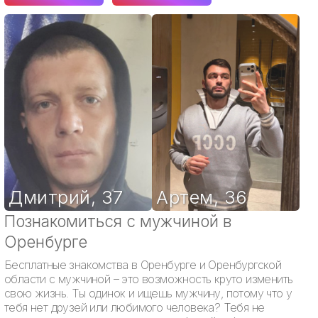
Дмитрий
,
37
Артем
,
36
Познакомиться с мужчиной в
Оренбурге
Бесплатные знакомства в Оренбурге и Оренбургской
области с мужчиной – это возможность круто изменить
свою жизнь. Ты одинок и ищешь мужчину, потому что у
тебя нет друзей или любимого человека? Тебя не