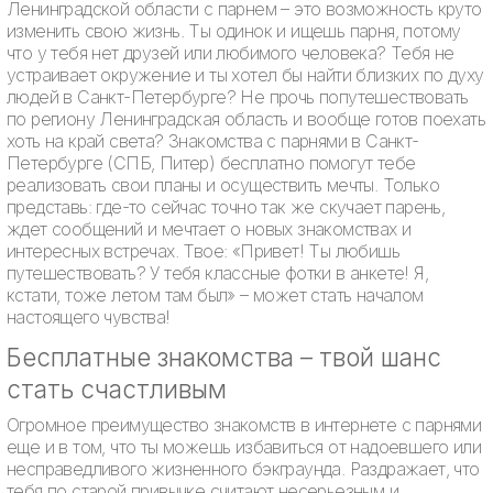
Ленинградской области с парнем – это возможность круто
изменить свою жизнь. Ты одинок и ищешь парня, потому
что у тебя нет друзей или любимого человека? Тебя не
устраивает окружение и ты хотел бы найти близких по духу
людей в Санкт-Петербурге? Не прочь попутешествовать
по региону Ленинградская область и вообще готов поехать
хоть на край света? Знакомства с парнями в Санкт-
Петербурге (СПБ, Питер) бесплатно помогут тебе
реализовать свои планы и осуществить мечты. Только
представь: где-то сейчас точно так же скучает парень,
ждет сообщений и мечтает о новых знакомствах и
интересных встречах. Твое: «Привет! Ты любишь
путешествовать? У тебя классные фотки в анкете! Я,
кстати, тоже летом там был» – может стать началом
настоящего чувства!
Бесплатные знакомства – твой шанс
стать счастливым
Огромное преимущество знакомств в интернете с парнями
еще и в том, что ты можешь избавиться от надоевшего или
несправедливого жизненного бэкграунда. Раздражает, что
тебя по старой привычке считают несерьезным и