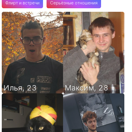
Флирт и встречи
Серьёзные отношения
Илья
,
23
Максим
,
28