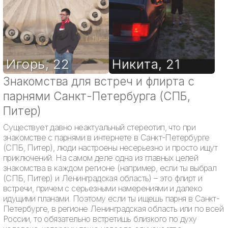
Игорь
,
22
Никита
,
21
Знакомства для встреч и флирта с
парнями Санкт-Петербурга (СПБ,
Питер)
Существует давно неактуальный стереотип, что при
знакомстве с парнями в интернете в Санкт-Петербурге
(СПБ, Питер), люди настроены несерьезно и просто ищут
приключений. На самом деле одна из главных целей
знакомства в каждом регионе (например, если ты выбрал
(СПБ, Питер) и Ленинградская область) – это флирт и
встречи, причем с серьезными намерениями и далеко
идущими планами. Поэтому если ты ищешь парня в Санкт-
Петербурге, в регионе Ленинградская область или по всей
России, то обязательно встретишь близкого по духу