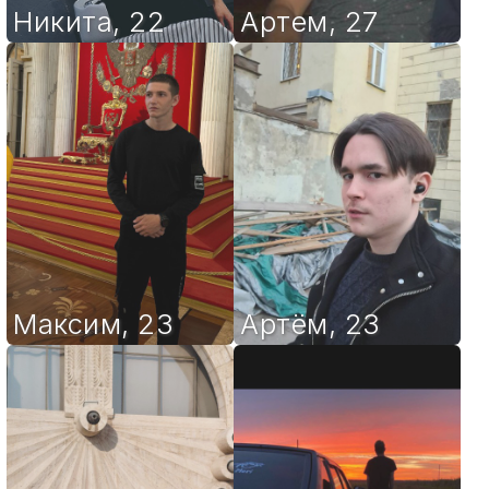
Никита
,
22
Артем
,
27
Максим
,
23
Артём
,
23