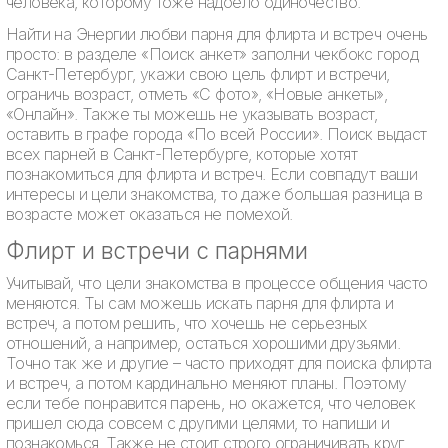
человека, которому тоже надоело одиночество.
Найти на Энергии любви парня для флирта и встреч очень
просто: в разделе «Поиск анкет» заполни чекбокс город
Санкт-Петербург, укажи свою цель флирт и встречи,
ограничь возраст, отметь «С фото», «Новые анкеты»,
«Онлайн». Также ты можешь не указывать возраст,
оставить в графе города «По всей России». Поиск выдаст
всех парней в Санкт-Петербурге, которые хотят
познакомиться для флирта и встреч. Если совпадут ваши
интересы и цели знакомства, то даже большая разница в
возрасте может оказаться не помехой.
Флирт и встречи с парнями
Учитывай, что цели знакомства в процессе общения часто
меняются. Ты сам можешь искать парня для флирта и
встреч, а потом решить, что хочешь не серьезных
отношений, а например, остаться хорошими друзьями.
Точно так же и другие – часто приходят для поиска флирта
и встреч, а потом кардинально меняют планы. Поэтому
если тебе понравится парень, но окажется, что человек
пришел сюда совсем с другими целями, то напиши и
познакомься. Также не стоит строго ограничивать круг