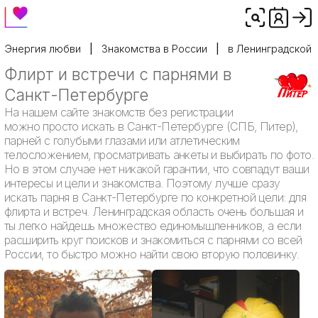
Энергия любви
Знакомства в России
в Ленинградской 
Флирт и встречи с парнями в
Санкт-Петербурге
На нашем сайте знакомств без регистрации
можно просто искать в Санкт-Петербурге (СПБ, Питер),
парней с голубыми глазами или атлетическим
телосложением, просматривать анкеты и выбирать по фото.
Но в этом случае нет никакой гарантии, что совпадут ваши
интересы и цели и знакомства. Поэтому лучше сразу
искать парня в Санкт-Петербурге по конкретной цели: для
флирта и встреч. Ленинградская область очень большая и
ты легко найдешь множество единомышленников, а если
расширить круг поисков и знакомиться с парнями со всей
России, то быстро можно найти свою вторую половинку.