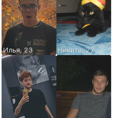
Илья
,
23
Никита
,
22