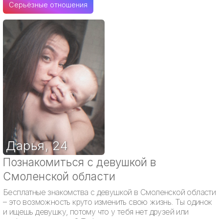
Серьёзные отношения
Дарья
,
24
Познакомиться с девушкой в
Смоленской области
Бесплатные знакомства с девушкой в Смоленской области
– это возможность круто изменить свою жизнь. Ты одинок
и ищешь девушку, потому что у тебя нет друзей или