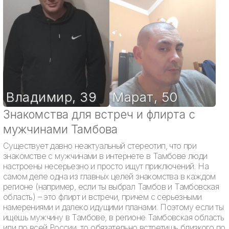
Владимир
,
39
Марат
,
50
Знакомства для встреч и флирта с
мужчинами Тамбова
Существует давно неактуальный стереотип, что при
знакомстве с мужчинами в интернете в Тамбове люди
настроены несерьезно и просто ищут приключений. На
самом деле одна из главных целей знакомства в каждом
регионе (например, если ты выбрал Тамбов и Тамбовская
область) – это флирт и встречи, причем с серьезными
намерениями и далеко идущими планами. Поэтому если ты
ищешь мужчину в Тамбове, в регионе Тамбовская область
или по всей России, то обязательно встретишь близкого по