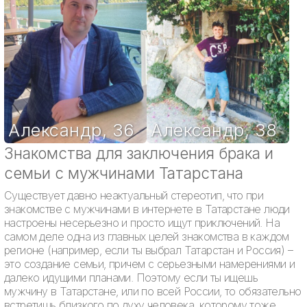
Александр
,
36
Александр
,
38
Знакомства для заключения брака и
семьи с мужчинами Татарстана
Существует давно неактуальный стереотип, что при
знакомстве с мужчинами в интернете в Татарстане люди
настроены несерьезно и просто ищут приключений. На
самом деле одна из главных целей знакомства в каждом
регионе (например, если ты выбрал Татарстан и Россия) –
это создание семьи, причем с серьезными намерениями и
далеко идущими планами. Поэтому если ты ищешь
мужчину в Татарстане, или по всей России, то обязательно
встретишь близкого по духу человека, которому тоже