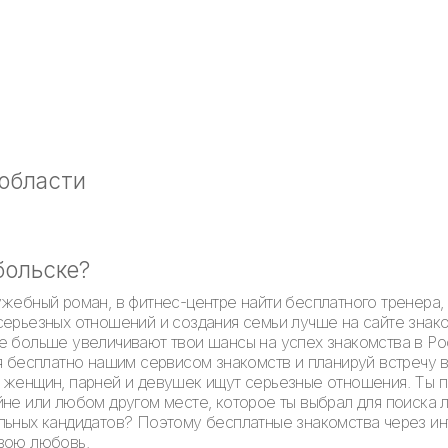
 области
больске?
ужебный роман, в фитнес-центре найти бесплатного тренера,
серьезных отношений и создания семьи лучше на сайте знако
е больше увеличивают твои шансы на успех знакомства в Рос
я бесплатно нашим сервисом знакомств и планируй встречу в
 женщин, парней и девушек ищут серьезные отношения. Ты п
йне или любом другом месте, которое ты выбрал для поиска 
льных кандидатов? Поэтому бесплатные знакомства через ин
свою любовь.