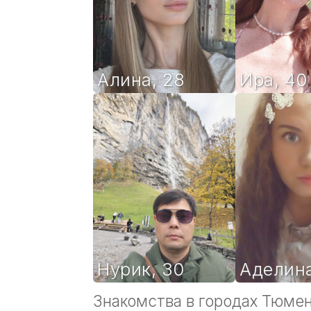
Алина
,
28
Ира
,
40
Нурик
,
30
Аделин
Знакомства в городах Тюме