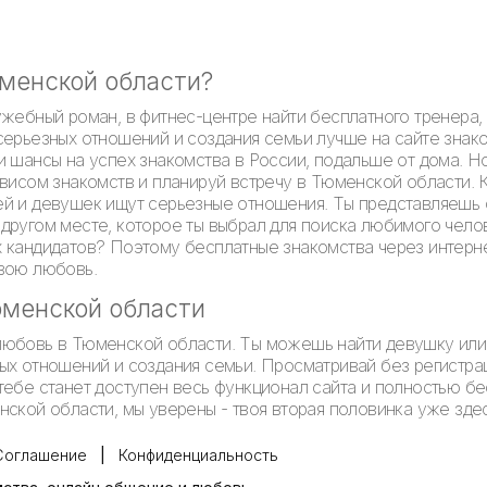
юменской области?
ужебный роман, в фитнес-центре найти бесплатного тренера,
серьезных отношений и создания семьи лучше на сайте зна
и шансы на успех знакомства в России, подальше от дома. Н
висом знакомств и планируй встречу в Тюменской области. К
й и девушек ищут серьезные отношения. Ты представляешь с
другом месте, которое ты выбрал для поиска любимого челов
х кандидатов? Поэтому бесплатные знакомства через интерн
свою любовь.
юменской области
любовь в Тюменской области. Ты можешь найти девушку или
ых отношений и создания семьи. Просматривай без регистра
тебе станет доступен весь функционал сайта и полностью б
ской области, мы уверены - твоя вторая половинка уже здес
Соглашение
Конфиденциальность