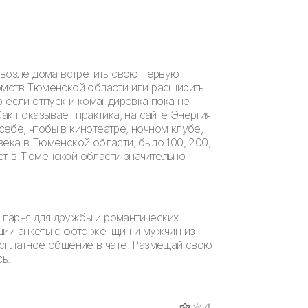
 возле дома встретить свою первую
комств Тюменской области или расширить
о если отпуск и командировка пока не
ак показывает практика, на сайте Энергия
ебе, чтобы в кинотеатре, ночном клубе,
ека в Тюменской области, было 100, 200,
ет в Тюменской области значительно
 парня для дружбы и романтических
ции анкеты с фото женщин и мужчин из
есплатное общение в чате. Размещай свою
ь.