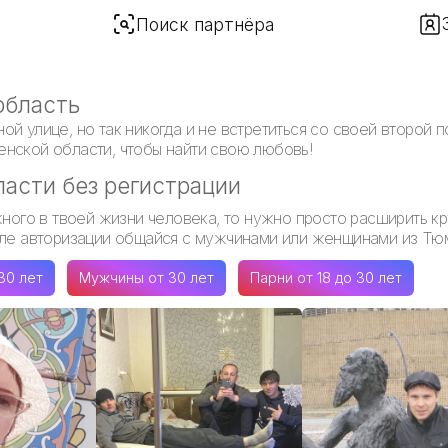
Поиск партнёра
область
й улице, но так никогда и не встретиться со своей второй п
нской области, чтобы найти свою любовь!
асти без регистрации
жного в твоей жизни человека, то нужно просто расширить к
осле авторизации общайся с мужчинами или женщинами из Тю
30 лет
Мужчины от 30 лет
Парни от 18 до 30 лет