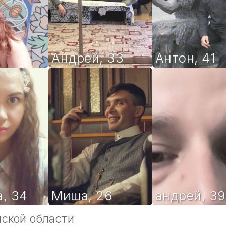
Андрей
,
33
Антон
,
41
а
,
34
Миша
,
26
андрей
,
39
нской области