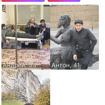
Андрей
,
33
Антон
,
41