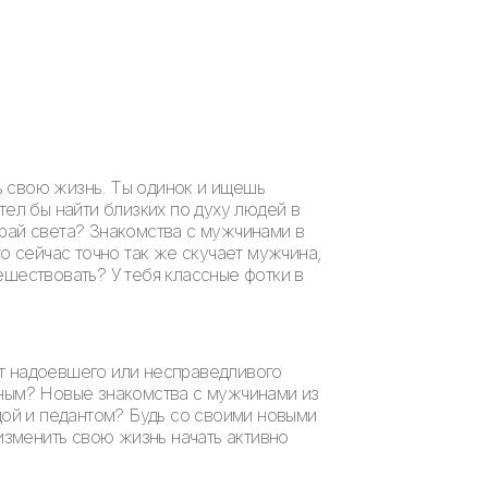
ь свою жизнь. Ты одинок и ищешь
тел бы найти близких по духу людей в
край света? Знакомства с мужчинами в
о сейчас точно так же скучает мужчина,
ешествовать? У тебя классные фотки в
от надоевшего или несправедливого
нным? Новые знакомства с мужчинами из
дой и педантом? Будь со своими новыми
 изменить свою жизнь начать активно