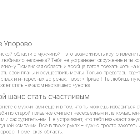
в Упорово
ской области с мужчиной – это возможность круто изменит
и любимого человека? Тебя не устраивает окружение и ты хо
егиону Тюменская область и вообще готов поехать хоть на 
ть свои планы и осуществить мечты. Только представь: где-т
ствах и интересных встречах. Твое: «Привет! Ты любишь пут
может стать началом настоящего чувства!
ой шанс стать счастливым
нете с мужчинами еще и в том, что ты можешь избавиться 
тебя по старой привычке считают несерьезным и легкомысле
ым и рассудительным. Не устраивает, что тебя называют зану
душой компании. Все в твоих руках – нужно просто захотеть
порово, Тюменская область.