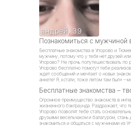
андрей
,
39
Познакомиться с мужчиной 
Бесплатные знакомства в Упорово и Тюмен
мужчину, потому что у тебя нет друзей ил
Упорово? Не прочь попутешествовать по р
Упорово бесплатно помогут тебе реализова
ждет сообщений и мечтает о новых знаком
анкете! Я, кстати, тоже летом там был» – 
Бесплатные знакомства – тв
Огромное преимущество знакомств в интер
жизненного бэкграунда. Раздражает, что 
Упорово позволят тебе стать основательн
друзьями весельчаком и балагуром, стань 
знакомиться и общаться с мужчинами из У