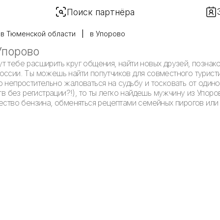
Поиск партнёра
в Тюменской области
в Упорово
Упорово
т тебе расширить круг общения, найти новых друзей, познак
оссии. Ты можешь найти попутчиков для совместного турист
 непростительно жаловаться на судьбу и тосковать от одиноч
тв без регистрации?!), то ты легко найдешь мужчину из Упоро
чество бензина, обменяться рецептами семейных пирогов или