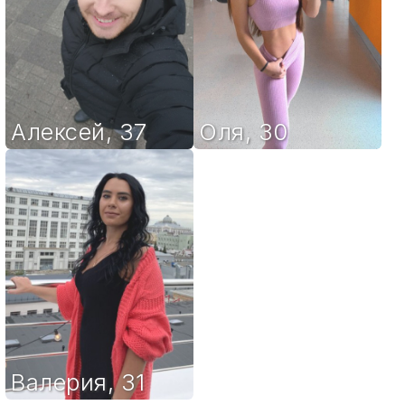
Алексей
,
37
Оля
,
30
Валерия
,
31