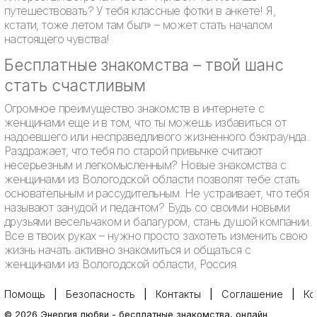
путешествовать? У тебя классные фотки в анкете! Я,
кстати, тоже летом там был» – может стать началом
настоящего чувства!
Бесплатные знакомства – твой шанс
стать счастливым
Огромное преимущество знакомств в интернете с
женщинами еще и в том, что ты можешь избавиться от
надоевшего или несправедливого жизненного бэкграунда.
Раздражает, что тебя по старой привычке считают
несерьезным и легкомысленным? Новые знакомства с
женщинами из Вологодской области позволят тебе стать
основательным и рассудительным. Не устраивает, что тебя
называют занудой и педантом? Будь со своими новыми
друзьями весельчаком и балагуром, стань душой компании.
Все в твоих руках – нужно просто захотеть изменить свою
жизнь начать активно знакомиться и общаться с
женщинами из Вологодской области, Россия.
Помощь
Безопасность
Контакты
Соглашение
Ко
©
2026
Энергия любви
-
бесплатные знакомства, онлайн