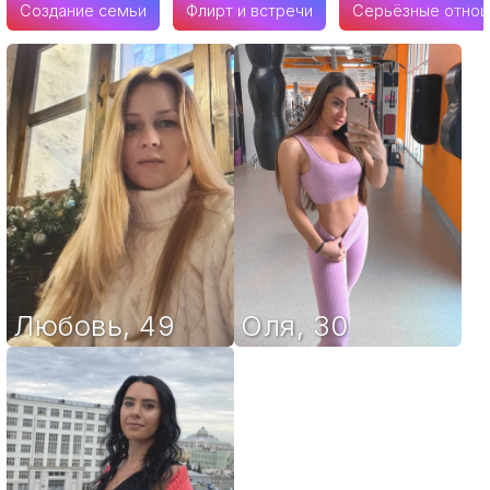
Создание семьи
Флирт и встречи
Серьёзные отно
Любовь
,
49
Оля
,
30