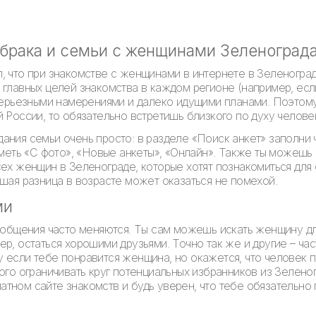
 брака и семьи с женщинами Зеленоград
, что при знакомстве с женщинами в интернете в Зеленогра
 главных целей знакомства в каждом регионе (например, ес
 серьезными намерениями и далеко идущими планами. Поэтом
й России, то обязательно встретишь близкого по духу челов
ания семьи очень просто: в разделе «Поиск анкет» заполни
тметь «С фото», «Новые анкеты», «Онлайн». Также ты можешь н
сех женщин в Зеленограде, которые хотят познакомиться для
ьшая разница в возрасте может оказаться не помехой.
ми
 общения часто меняются. Ты сам можешь искать женщину для
р, остаться хорошими друзьями. Точно так же и другие – час
 если тебе понравится женщина, но окажется, что человек 
ого ограничивать круг потенциальных избранников из Зелено
тном сайте знакомств и будь уверен, что тебе обязательно 