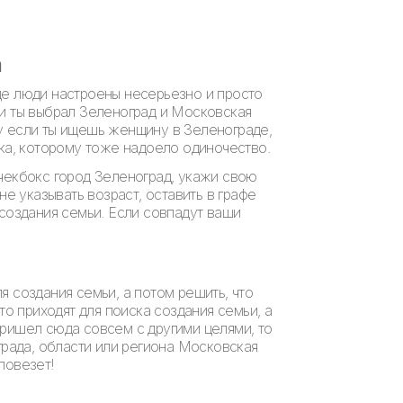
а
де люди настроены несерьезно и просто
ли ты выбрал Зеленоград и Московская
у если ты ищешь женщину в Зеленограде,
ека, которому тоже надоело одиночество.
 чекбокс город Зеленоград, укажи свою
е указывать возраст, оставить в графе
 создания семьи. Если совпадут ваши
 создания семьи, а потом решить, что
то приходят для поиска создания семьи, а
пришел сюда совсем с другими целями, то
града, области или региона Московская
повезет!