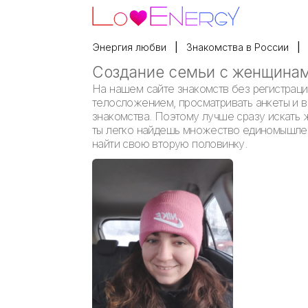
Энергия любви
Знакомства в России
Создание семьи с женщинам
На нашем сайте знакомств без регистраци
телосложением, просматривать анкеты и вы
знакомства. Поэтому лучше сразу искать 
ты легко найдешь множество единомышленн
найти свою вторую половинку.