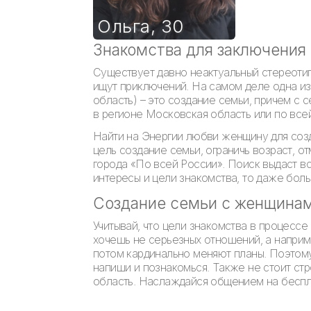
Ольга
,
30
Знакомства для заключения
Существует давно неактуальный стереотип
ищут приключений. На самом деле одна из
область) – это создание семьи, причем с
в регионе Московская область или по все
Найти на Энергии любви женщину для созд
цель создание семьи, ограничь возраст, о
города «По всей России». Поиск выдаст в
интересы и цели знакомства, то даже бол
Создание семьи с женщина
Учитывай, что цели знакомства в процессе
хочешь не серьезных отношений, а наприме
потом кардинально меняют планы. Поэтому
напиши и познакомься. Также не стоит стр
область. Наслаждайся общением на беспла