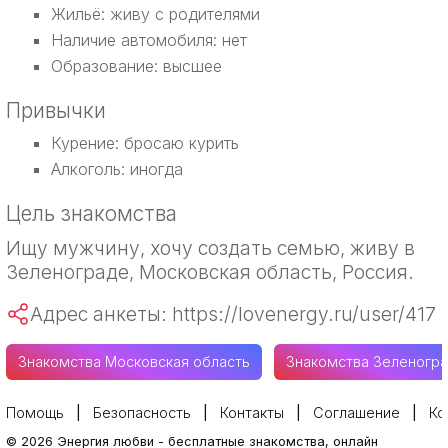
Жильё: живу с родителями
Наличие автомобиля: нет
Образование: высшее
Привычки
Курение: бросаю курить
Алкоголь: иногда
Цель знакомства
Ищу мужчину, хочу создать семью, живу в
Зеленограде, Московская область, Россия.
Адрес анкеты: https://lovenergy.ru/user/417
Знакомства Московская область
Знакомства Зеленогра
Помощь
Безопасность
Контакты
Соглашение
Ко
©
2026
Энергия любви
-
бесплатные знакомства, онлайн